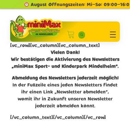
August Öffnungszeiten: Mi–So: 09:00–16:0
Minimax Sport und Kinderpark in Mindelheim
Sport und Kinderpark
[vc_row][vc_column][vc_column_text]
Vielen Dank!
Wir bestätigen die Aktivierung des Newsletters
„miniMax Sport- und Kinderpark Mindelheim”.
Abmeldung des Newsletters jederzeit möglich!
In der Fußzeile eines jeden Newsletters findet
ihr einen Link „Newsletter abmelden“,
womit ihr in Zukunft unseren Newsletter
jederzeit abmelden könnt.
[/vc_column_text][/vc_column][/vc_row]