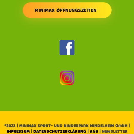
MINIMAX ÖFFNUNGSZEITEN
©2023 | MINIMAX SPORT- UND KINDERPARK MINDELHEIM GmbH |
IMPRESSUM
|
DATENSCHUTZERKLÄRUNG
|
AGB
| NEWSLETTER