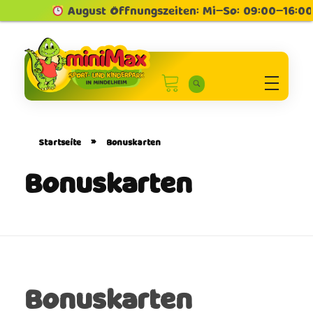
August Öffnungszeiten: Mi–So: 09:00–16:00
Minimax Sport und Kinderpark in Mindelheim
Sport und Kinderpark
Startseite
»
Bonuskarten
Bonuskarten
Bonuskarten