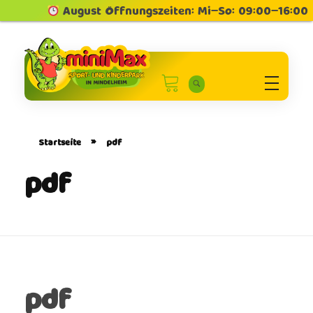
August Öffnungszeiten: Mi–So: 09:00–16:00 U
Minimax Sport und Kinderpark in Mindelheim
Sport und Kinderpark
Startseite
»
pdf
pdf
pdf